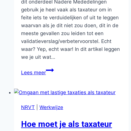
dit onderdeel Nadere Mededelingen
gebruik je heel vaak als taxateur om in
feite iets te verduidelijken of uit te leggen
waarvan als je dit niet zou doen, dit in de
meeste gevallen zou leiden tot een
validatieverslag/verbetervoorstel. Echt
waar? Yep, echt waar! In dit artikel leggen
we je uit wat…
Wat
Lees meer
vermeld
je
als
taxateur
NRVT
|
Werkwijze
bij
‘Nadere
Hoe moet je als taxateur
mededelingen’