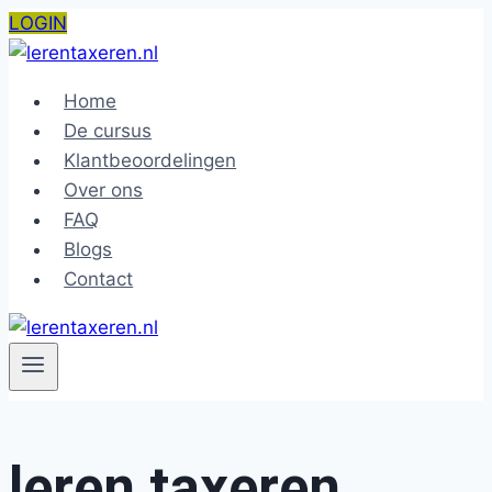
Doorgaan
LOGIN
naar
inhoud
Home
De cursus
Klantbeoordelingen
Over ons
FAQ
Blogs
Contact
leren taxeren