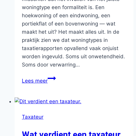
woningtype een formaliteit is. Een
hoekwoning of een eindwoning, een
portiekflat of een bovenwoning — wat
maakt het uit? Het maakt alles uit. In de
praktijk zien we dat woningtypes in
taxatierapporten opvallend vaak onjuist
worden ingevuld. Soms uit onwetendheid.
Soms door verwarring…
Het
Lees meer
verkeerde
woningtype
in
je
Taxateur
taxatierapport?
Dit
Wat verdient een taxateur
is