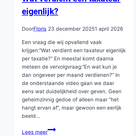
geen
eigenlijk?
detailfout.
Door
Floris
23 december 2025
1 april 2026
Een vraag die wij opvallend vaak
krijgen:“Wat verdient een taxateur eigenlijk
per taxatie?” En meestal komt daarna
meteen de vervolgvraag:“En wat kun je
dan ongeveer per maand verdienen?” In
de onderstaande video gaan we daar
eens wat duidelijkheid over geven. Geen
geheimzinnig gedoe of alleen maar “het
hangt ervan af”, maar gewoon een eerlijk
beeld…
Wat
Lees meer