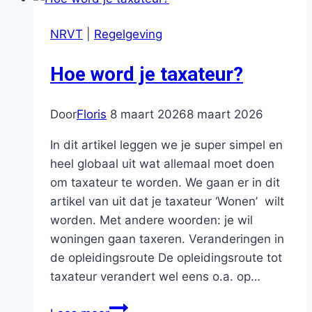
als
taxateur
NRVT
|
Regelgeving
omgaan
met
Hoe word je taxateur?
taxaties
die
lastig
Door
Floris
8 maart 2026
8 maart 2026
zijn?
In dit artikel leggen we je super simpel en
heel globaal uit wat allemaal moet doen
om taxateur te worden. We gaan er in dit
artikel van uit dat je taxateur ‘Wonen’ wilt
worden. Met andere woorden: je wil
woningen gaan taxeren. Veranderingen in
de opleidingsroute De opleidingsroute tot
taxateur verandert wel eens o.a. op…
Hoe