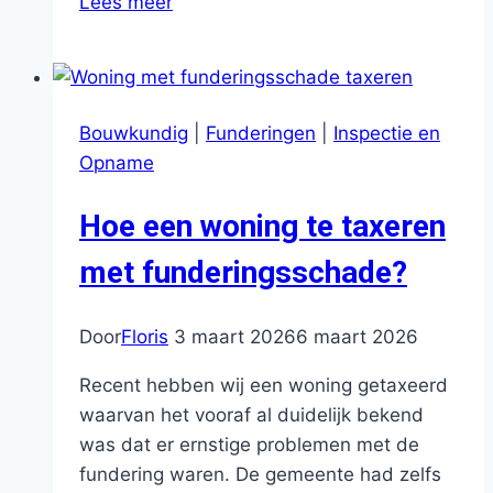
Lees meer
word
je
taxateur?
Bouwkundig
|
Funderingen
|
Inspectie en
Opname
Hoe een woning te taxeren
met funderingsschade?
Door
Floris
3 maart 2026
6 maart 2026
Recent hebben wij een woning getaxeerd
waarvan het vooraf al duidelijk bekend
was dat er ernstige problemen met de
fundering waren. De gemeente had zelfs