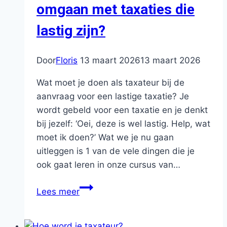
in
omgaan met taxaties die
je
lastig zijn?
taxatierapport?
Door
Floris
13 maart 2026
13 maart 2026
Wat moet je doen als taxateur bij de
aanvraag voor een lastige taxatie? Je
wordt gebeld voor een taxatie en je denkt
bij jezelf: ‘Oei, deze is wel lastig. Help, wat
moet ik doen?’ Wat we je nu gaan
uitleggen is 1 van de vele dingen die je
ook gaat leren in onze cursus van…
Hoe
Lees meer
moet
je