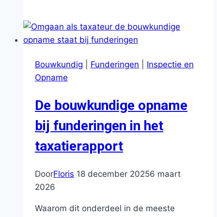
verdient
een
taxateur
eigenlijk?
Bouwkundig
|
Funderingen
|
Inspectie en
Opname
De bouwkundige opname
bij funderingen in het
taxatierapport
Door
Floris
18 december 2025
6 maart
2026
Waarom dit onderdeel in de meeste