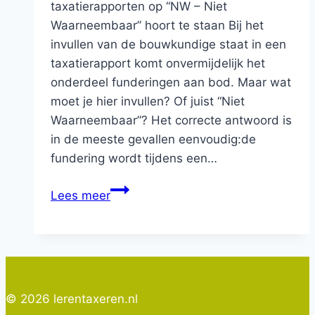
taxatierapporten op “NW – Niet
Waarneembaar” hoort te staan Bij het
invullen van de bouwkundige staat in een
taxatierapport komt onvermijdelijk het
onderdeel funderingen aan bod. Maar wat
moet je hier invullen? Of juist “Niet
Waarneembaar”? Het correcte antwoord is
in de meeste gevallen eenvoudig:de
fundering wordt tijdens een…
De
Lees meer
bouwkundige
opname
bij
funderingen
in
© 2026 lerentaxeren.nl
het