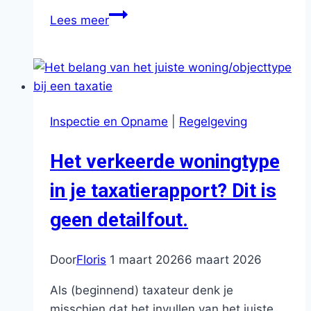
Het
Lees meer
bouwtype/constructietype
leren
herkennen
als
taxateur
Inspectie en Opname
|
Regelgeving
Het verkeerde woningtype
in je taxatierapport? Dit is
geen detailfout.
Door
Floris
1 maart 2026
6 maart 2026
Als (beginnend) taxateur denk je
misschien dat het invullen van het juiste