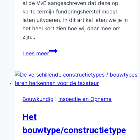
al de VvE aangeschreven dat deze op
korte termijn funderingsherstel moest
laten uitvoeren. In dit artikel laten we je in
het heel kort zien hoe wij daar mee om
zijn…
Hoe
Lees meer
een
woning
te
taxeren
met
Bouwkundig
|
Inspectie en Opname
funderingsschade?
Het
bouwtype/constructietype