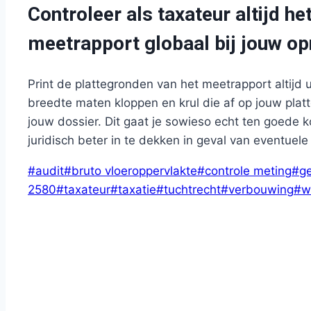
Controleer als taxateur altijd he
meetrapport globaal bij jouw o
Print de plattegronden van het meetrapport altijd
breedte maten kloppen en krul die af op jouw pla
jouw dossier. Dit gaat je sowieso echt ten goede k
juridisch beter in te dekken in geval van eventuele
Bericht
#
audit
#
bruto vloeroppervlakte
#
controle meting
#
g
tags:
2580
#
taxateur
#
taxatie
#
tuchtrecht
#
verbouwing
#
w