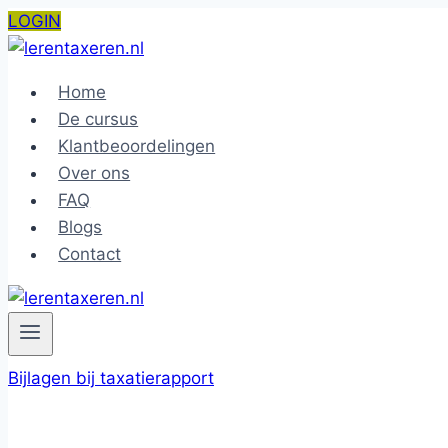
Doorgaan
LOGIN
naar
inhoud
Home
De cursus
Klantbeoordelingen
Over ons
FAQ
Blogs
Contact
Bijlagen bij taxatierapport