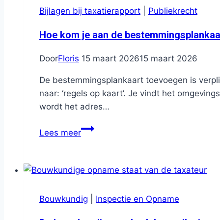
Bijlagen bij taxatierapport
|
Publiekrecht
Hoe kom je aan de bestemmingsplankaar
Door
Floris
15 maart 2026
15 maart 2026
De bestemmingsplankaart toevoegen is verplicht
naar: ‘regels op kaart’. Je vindt het omgeving
wordt het adres…
Hoe
Lees meer
kom
je
aan
de
bestemmingsplankaart
Bouwkundig
|
Inspectie en Opname
voor