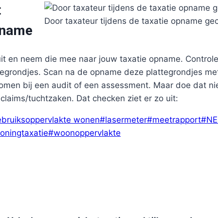
t
Door taxateur tijdens de taxatie opname gec
pname
 uit en neem die mee naar jouw taxatie opname. Control
ttegrondjes. Scan na de opname deze plattegrondjes met
omen bij een audit of een assessment. Maar doe dat niet 
 claims/tuchtzaken. Dat checken ziet er zo uit:
ebruiksoppervlakte wonen
#
lasermeter
#
meetrapport
#
NE
oningtaxatie
#
woonoppervlakte
Binnen 2 weken Leren Taxeren?