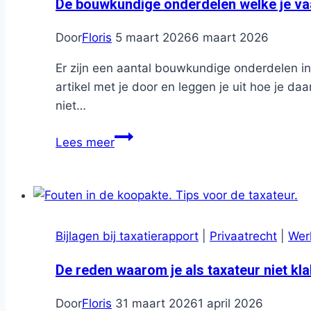
jouw
De bouwkundige onderdelen welke je vaa
taxatierapport?
Door
Floris
5 maart 2026
6 maart 2026
Er zijn een aantal bouwkundige onderdelen in
artikel met je door en leggen je uit hoe je d
niet…
De
Lees meer
bouwkundige
onderdelen
welke
je
vaak
Bijlagen bij taxatierapport
|
Privaatrecht
|
Wer
op
‘Niet
De reden waarom je als taxateur niet k
Waarneembaar’
Door
Floris
31 maart 2026
1 april 2026
zet