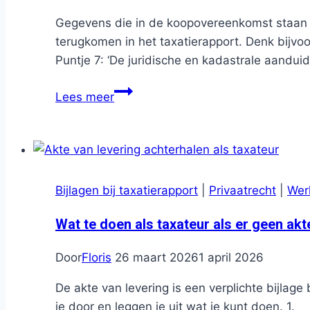
als
Gegevens die in de koopovereenkomst staan 
taxateur
terugkomen in het taxatierapport. Denk bijvo
Puntje 7: ‘De juridische en kadastrale aanduid
De
Lees meer
reden
waarom
je
als
taxateur
Bijlagen bij taxatierapport
|
Privaatrecht
|
Wer
niet
klakkeloos
Wat te doen als taxateur als er geen akt
gegevens
Door
Floris
26 maart 2026
1 april 2026
uit
de
De akte van levering is een verplichte bijlage 
koopakte
je door en leggen je uit wat je kunt doen. 